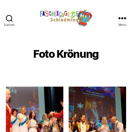
Suchen
Menü
Schladminger
Fasching
Foto Krönung