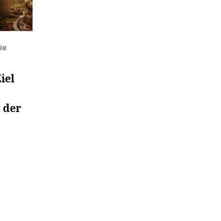
ie
iel
n der