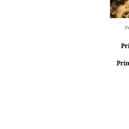
P
Pr
Prin