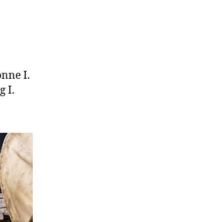
nne I.
 I.