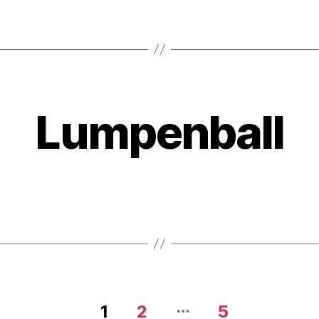
Lumpenball
…
1
2
5